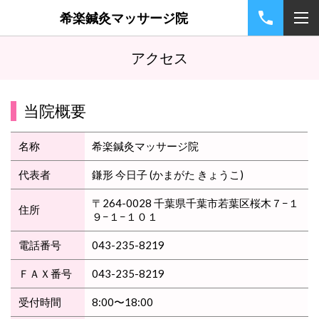
希楽鍼灸マッサージ院
アクセス
当院概要
名称
希楽鍼灸マッサージ院
代表者
鎌形 今日子 (かまがた きょうこ)
〒264-0028 千葉県千葉市若葉区桜木７−１
住所
９−１−１０１
電話番号
043-235-8219
ＦＡＸ番号
043-235-8219
受付時間
8:00〜18:00