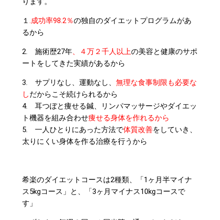
ります。
１
.成功率98.2％
の独自のダイエットプログラムがあ
るから
2. 施術歴27年
、４万２千人以上
の美容と健康のサポ
ートをしてきた実績があるから
3. サプリなし、運動なし、
無理な食事制限も必要な
し
だからこそ続けられるから
4. 耳つぼと痩せる鍼、リンパマッサージやダイエッ
ト機器を組み合わせ
痩せる身体を作れるから
5. 一人ひとりにあった方法で
体質改善
をしていき、
太りにくい身体を作る治療を行うから
希楽のダイエットコースは2種類、「1ヶ月半マイナ
ス5kgコース」と、「3ヶ月マイナス10kgコースで
す」